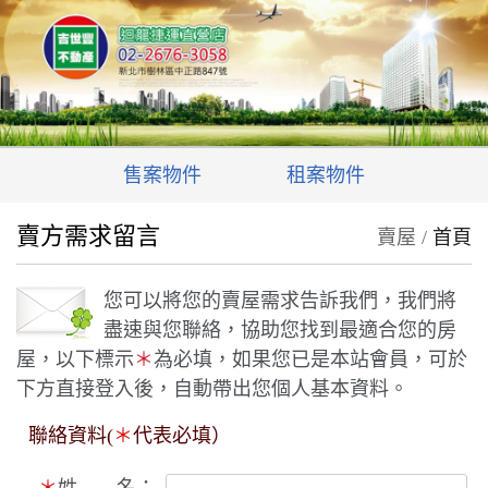
售案物件
租案物件
賣方需求留言
賣屋 /
首頁
您可以將您的賣屋需求告訴我們，我們將
盡速與您聯絡，協助您找到最適合您的房
屋，以下標示
＊
為必填，如果您已是本站會員，可於
下方直接登入後，自動帶出您個人基本資料。
聯絡資料(
＊
代表必填）