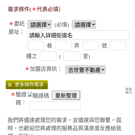
需求條件(
＊
代表必填）
＊
委託
(必填)
屋址：
巷
弄
號
樓之
(
室)
＊
加盟店資訊：
＊
驗證
碼：
我們將儘速處理您的需求，並儘速與您聯繫。屆
時，也歡迎您將處理的服務品質滿意度反應給我